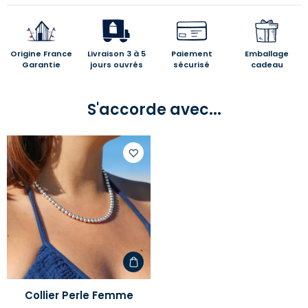
Origine France
Livraison 3 à 5
Paiement
Emballage
Garantie
jours ouvrés
sécurisé
cadeau
S'accorde avec...
Ajouter
à
votre
liste
d'envies
Collier Perle Femme