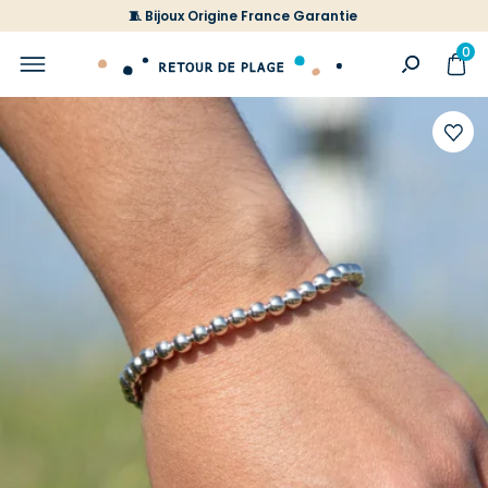
🧵 Bijoux Origine France Garantie
0
Ajoute
à
votre
liste
d'envi