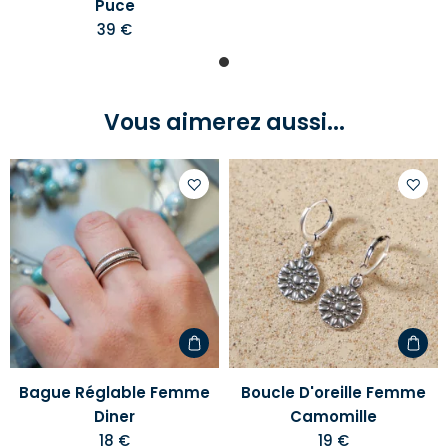
Puce
39 €
Vous aimerez aussi...
Ajouter
Ajoute
à
à
votre
votre
liste
liste
d'envies
d'envi
Bague Réglable Femme
Boucle D'oreille Femme
Diner
Camomille
18 €
19 €