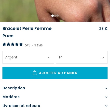
1
2
3
Bracelet Perle Femme
23 €
Puce
5
/
5
-
1
avis
Argent
T4
AJOUTER AU PANIER
Description
Matières
Livraison et retours