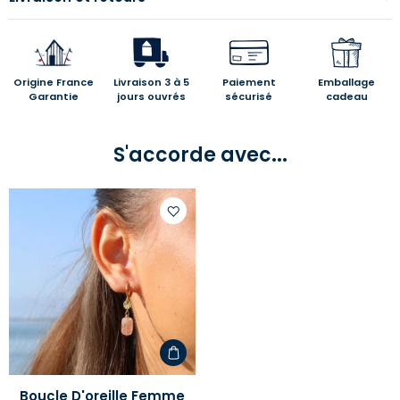
Origine France
Livraison 3 à 5
Paiement
Emballage
Garantie
jours ouvrés
sécurisé
cadeau
S'accorde avec...
Ajouter
à
votre
liste
d'envies
Boucle D'oreille Femme