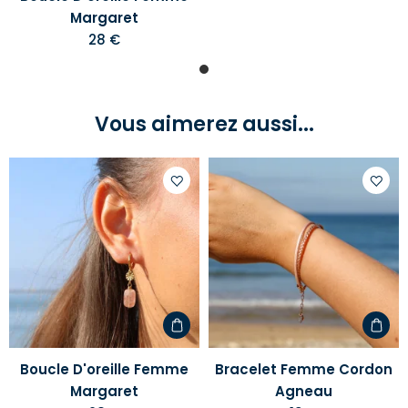
Margaret
28 €
Vous aimerez aussi...
Ajouter
Ajoute
à
à
votre
votre
liste
liste
d'envies
d'envi
Boucle D'oreille Femme
Bracelet Femme Cordon
Margaret
Agneau