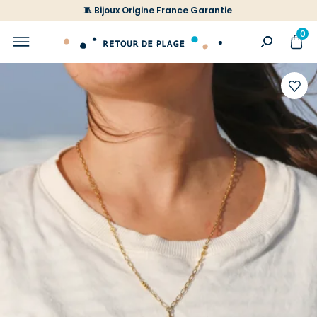
🧵 Bijoux Origine France Garantie
0
Ajoute
à
votre
liste
d'envi