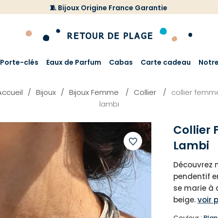
🧵 Bijoux Origine France Garantie
Porte-clés
Eaux de Parfum
Cabas
Carte cadeau
Notr
Accueil
Bijoux
Bijoux Femme
Collier
collier femm
lambi
Collie
Lambi
Ajouter
Découvrez n
à
pendentif e
votre
se marie à 
liste
beige.
voir 
d'envies
Couleur :
Blan