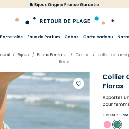
🧵 Bijoux Origine France Garantie
Porte-clés
Eaux de Parfum
Cabas
Carte cadeau
Notr
cueil
Bijoux
Bijoux Femme
Collier
collier cérami
floras
Collier
Floras
Ajouter
Apportez une
à
pour femme
votre
liste
Couleur :
Eme
d'envies