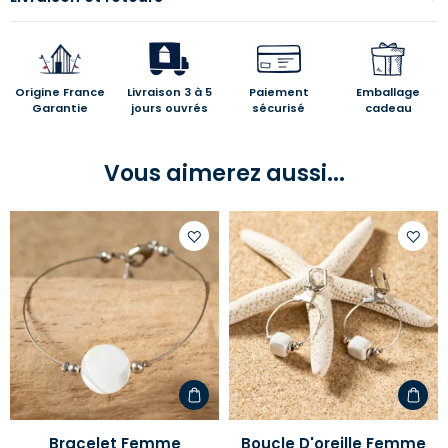
Origine France
Livraison 3 à 5
Paiement
Emballage
Garantie
jours ouvrés
sécurisé
cadeau
Vous aimerez aussi...
Ajouter
Ajoute
à
à
votre
votre
liste
liste
d'envies
d'envi
Bracelet Femme
Boucle D'oreille Femme