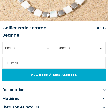
1
2
3
4
5
6
Collier Perle Femme
48 €
Jeanne
Blanc
Unique
Description
Matières
Livraison et retours