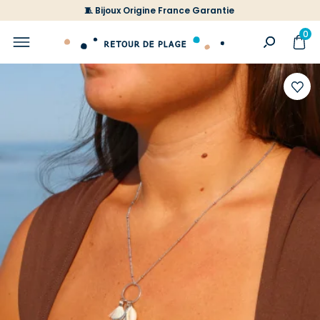
🧵 Bijoux Origine France Garantie
0
Ajoute
à
votre
liste
d'envi