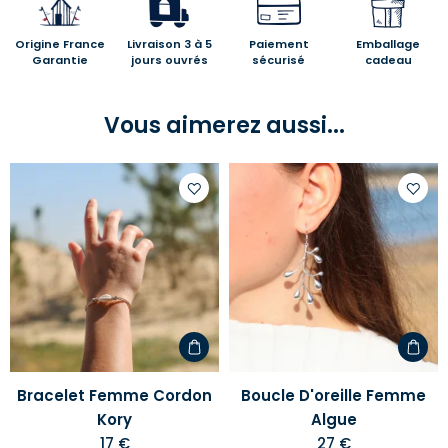
Origine France
Livraison 3 à 5
Paiement
Emballage
Garantie
jours ouvrés
sécurisé
cadeau
Vous aimerez aussi...
Ajouter
Ajoute
à
à
votre
votre
liste
liste
d'envies
d'envi
Bracelet Femme Cordon
Boucle D'oreille Femme
Kory
Algue
17 €
27 €