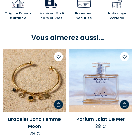
Origine France
Livraison 3 à 5
Paiement
Emballage
Garantie
jours ouvrés
sécurisé
cadeau
Vous aimerez aussi...
Ajouter
Ajoute
à
à
votre
votre
liste
liste
d'envies
d'envi
Bracelet Jonc Femme
Parfum Eclat De Mer
Moon
38 €
29 €