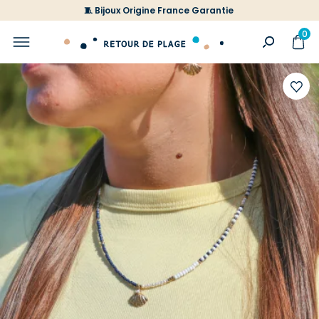
🧵 Bijoux Origine France Garantie
0
Ajoute
à
votre
liste
d'envi