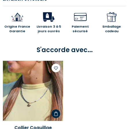
Origine France
Livraison 3 à 5
Paiement
Emballage
Garantie
jours ouvrés
sécurisé
cadeau
S'accorde avec...
Ajouter
à
votre
liste
d'envies
Collier Coquillge