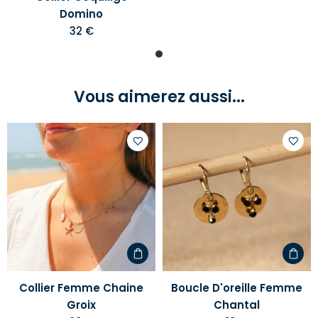
Domino
32 €
Vous aimerez aussi...
Ajouter
Ajoute
à
à
votre
votre
liste
liste
d'envies
d'envi
Collier Femme Chaine
Boucle D'oreille Femme
Groix
Chantal