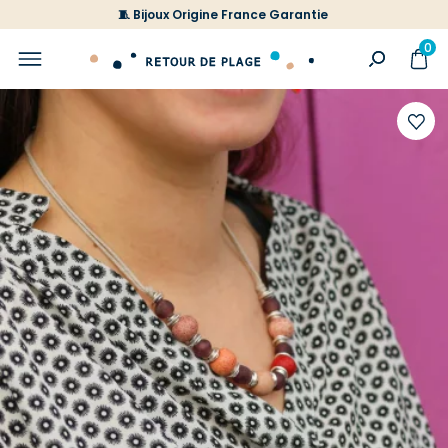
🧵 Bijoux Origine France Garantie
0
Ajoute
à
votre
liste
d'envi