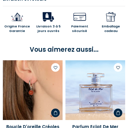
Origine France
Livraison 3 à 5
Paiement
Emballage
Garantie
jours ouvrés
sécurisé
cadeau
Vous aimerez aussi...
Ajouter
Ajoute
à
à
votre
votre
liste
liste
d'envies
d'envi
Boucle D'oreille Créoles
Parfum Eclat De Mer