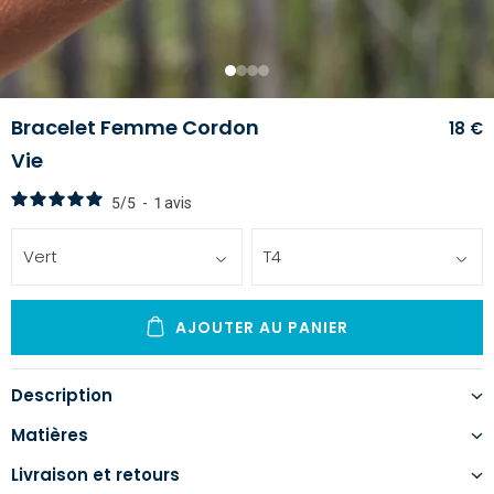
1
2
3
4
Bracelet Femme Cordon
18 €
Vie
5
/
5
-
1
avis
Vert
T4
AJOUTER AU PANIER
Description
Matières
Livraison et retours