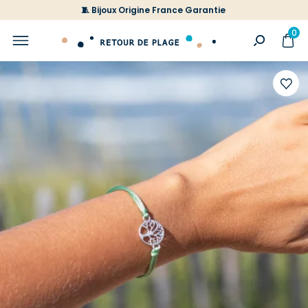
🧵 Bijoux Origine France Garantie
0
Ajoute
à
votre
liste
d'envi