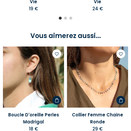
Vie
Vie
19 €
24 €
Vous aimerez aussi...
Ajouter
Ajoute
à
à
votre
votre
liste
liste
d'envies
d'envi
Boucle D'oreille Perles
Collier Femme Chaine
Madrigal
Ronde
18 €
29 €