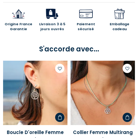
Origine France
Livraison 3 à 5
Paiement
Emballage
Garantie
jours ouvrés
sécurisé
cadeau
S'accorde avec...
Ajouter
Ajoute
à
à
votre
votre
liste
liste
d'envies
d'envi
Boucle D'oreille Femme
Collier Femme Multirang