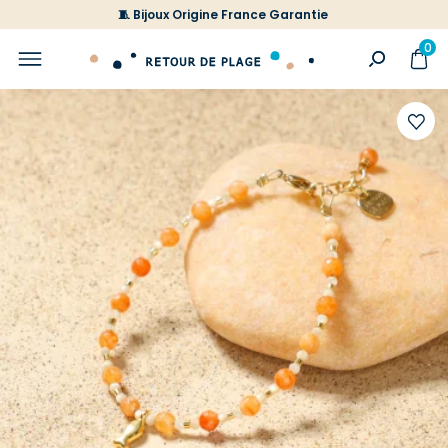
🧵 Bijoux Origine France Garantie
0
Ajoute
à
votre
liste
d'envi