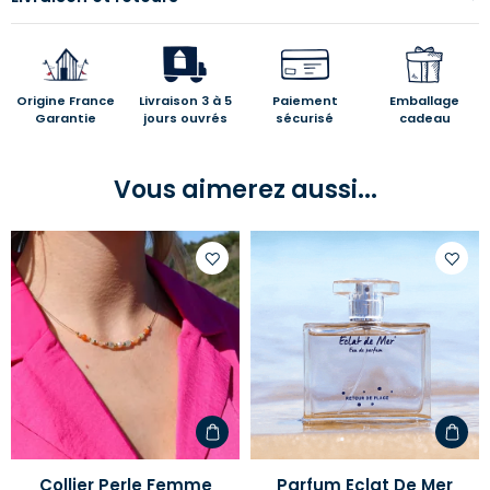
Origine France
Livraison 3 à 5
Paiement
Emballage
Garantie
jours ouvrés
sécurisé
cadeau
Vous aimerez aussi...
Ajouter
Ajoute
à
à
votre
votre
liste
liste
d'envies
d'envi
Collier Perle Femme
Parfum Eclat De Mer