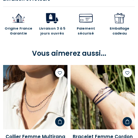
Origine France
Livraison 3 à 5
Paiement
Emballage
Garantie
jours ouvrés
sécurisé
cadeau
Vous aimerez aussi...
Ajouter
Ajoute
à
à
votre
votre
liste
liste
d'envies
d'envi
Collier Femme Multirang
Bracelet Femme Cordon