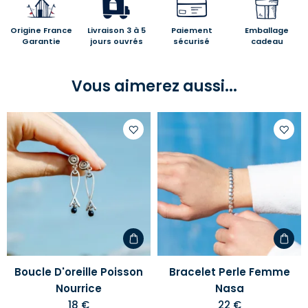
Origine France
Livraison 3 à 5
Paiement
Emballage
Garantie
jours ouvrés
sécurisé
cadeau
Vous aimerez aussi...
Ajouter
Ajoute
à
à
votre
votre
liste
liste
d'envies
d'envi
Boucle D'oreille Poisson
Bracelet Perle Femme
Nourrice
Nasa
18 €
22 €