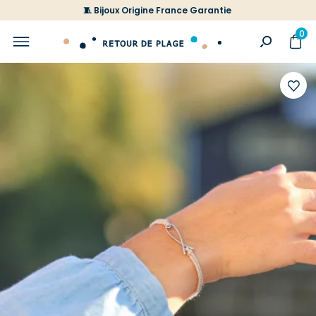
🧵 Bijoux Origine France Garantie
0
Ajoute
à
votre
liste
d'envi