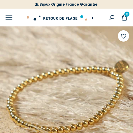
🧵 Bijoux Origine France Garantie
0
Ajoute
à
votre
liste
d'envi