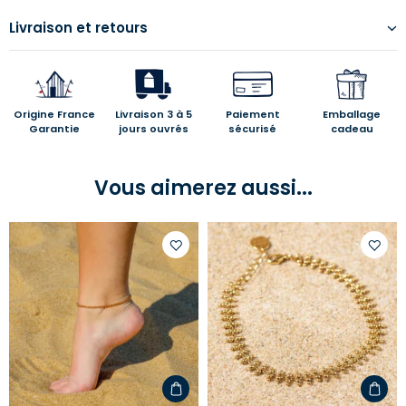
Livraison et retours
Origine France
Livraison 3 à 5
Paiement
Emballage
Garantie
jours ouvrés
sécurisé
cadeau
Vous aimerez aussi...
Ajouter
Ajoute
à
à
votre
votre
liste
liste
d'envies
d'envi