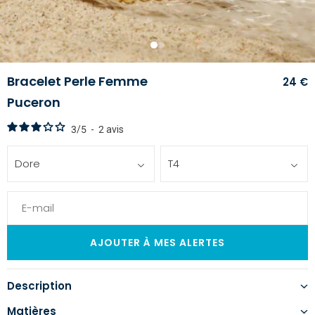
1
2
Bracelet Perle Femme
24 €
Puceron
3
/
5
-
2
avis
Dore
T4
Description
Matières