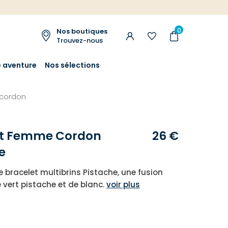
0
Nos boutiques
Trouvez-nous
e aventure
Nos sélections
cordon
et Femme Cordon
26 €
e
e bracelet multibrins Pistache, une fusion
 vert pistache et de blanc.
voir plus