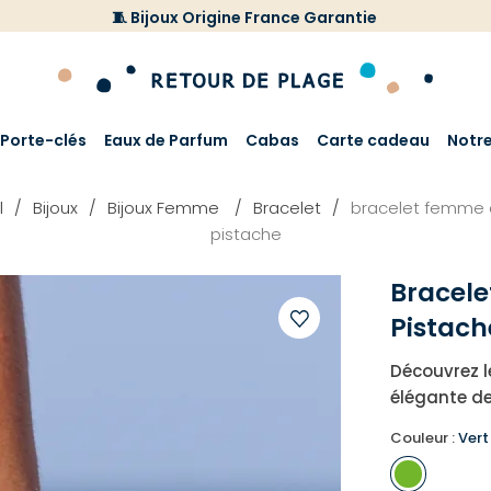
🧵 Bijoux Origine France Garantie
Porte-clés
Eaux de Parfum
Cabas
Carte cadeau
Notr
l
Bijoux
Bijoux Femme
Bracelet
bracelet femme 
pistache
Bracel
Pistach
Ajouter
Découvrez l
à
élégante de
votre
liste
Couleur :
Vert
d'envies