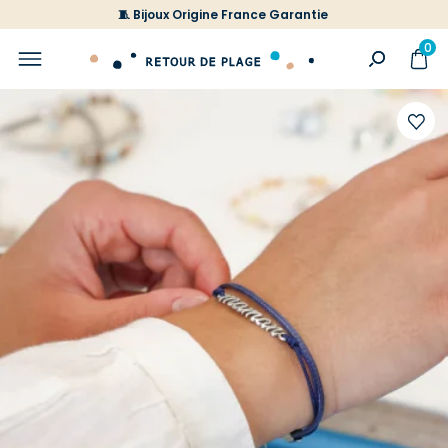
🧵 Bijoux Origine France Garantie
0
Ajoute
à
votre
liste
d'envi