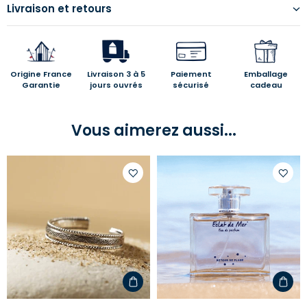
Livraison et retours
Origine France
Livraison 3 à 5
Paiement
Emballage
Garantie
jours ouvrés
sécurisé
cadeau
Vous aimerez aussi...
Ajouter
Ajoute
à
à
votre
votre
liste
liste
d'envies
d'envi