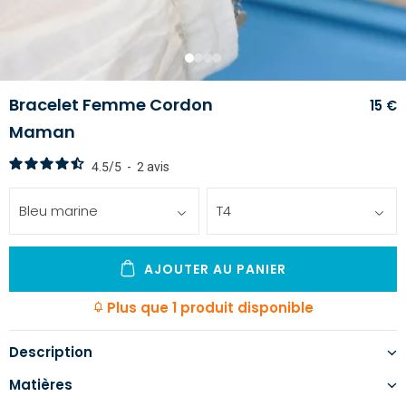
1
2
3
4
Bracelet Femme Cordon
15 €
Maman
4.5
/
5
-
2
avis
Bleu marine
T4
AJOUTER AU PANIER
Plus que 1 produit disponible
Description
Matières