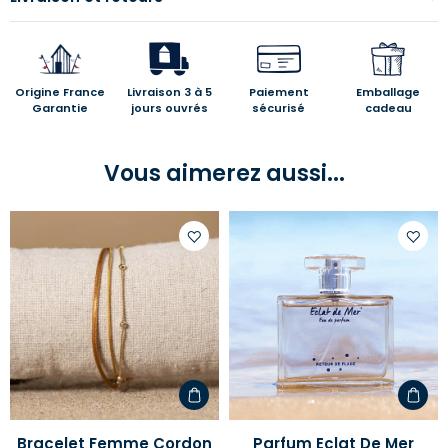
Origine France
Livraison 3 à 5
Paiement
Emballage
Garantie
jours ouvrés
sécurisé
cadeau
Vous aimerez aussi...
Ajouter
Ajoute
à
à
votre
votre
liste
liste
d'envies
d'envi
Bracelet Femme Cordon
Parfum Eclat De Mer