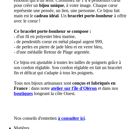
émotion qui a du sens. Choisissez de 1 à 4 pendentifs cœur
pour créer un
bijou unique
, à votre image. Chaque cœur
représente une pensée, un lien, une personne. Ce bijou fait
main est le
cadeau idéal
. Un
bracelet porte-bonheur
à offrir
avec le coeur !
Ce bracelet porte-bonheur se compose :
- d'un fil en polyester bleu marine,
- de pendentifs coeur en métal plaqué argent 999,
- de perles en pierre de jade bleu et en verre bleu,
- d'une médaille Retour de Plage argentée.
Ce bijou est ajustable à toutes les tailles de poignets grâce à
son cordon réglable. Son cordon réglable en fait un bracelet
fin et délicat qui s'adapte à tous les poignets.
Tous nos bijoux artisanaux sont
conçus et fabriqués en
France
: dans notre
atelier sur l'île d'Oléron
et dans nos
boutiques
longeant la côte Ouest.
Nos conseils d'entretien
à consulter ici
.
Matières