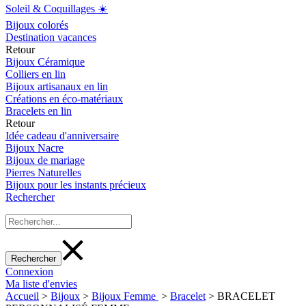
Soleil & Coquillages ☀️
Bijoux colorés
Destination vacances
Retour
Bijoux Céramique
Colliers en lin
Bijoux artisanaux en lin
Créations en éco-matériaux
Bracelets en lin
Retour
Idée cadeau d'anniversaire
Bijoux Nacre
Bijoux de mariage
Pierres Naturelles
Bijoux pour les instants précieux
Rechercher
Connexion
Ma liste d'envies
Accueil
>
Bijoux
>
Bijoux Femme
>
Bracelet
>
BRACELET