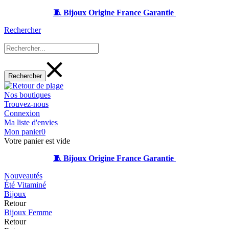
🧵 Bijoux Origine France Garantie
Rechercher
Nos boutiques
Trouvez-nous
Connexion
Ma liste d'envies
Mon panier
0
Votre panier est vide
🧵 Bijoux Origine France Garantie
Nouveautés
Été Vitaminé
Bijoux
Retour
Bijoux Femme
Retour