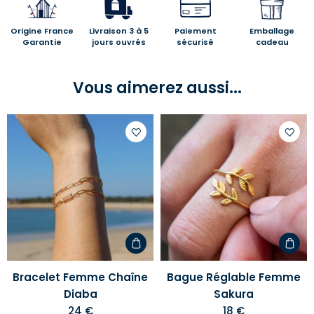
Origine France
Livraison 3 à 5
Paiement
Emballage
Garantie
jours ouvrés
sécurisé
cadeau
Vous aimerez aussi...
Ajouter
Ajoute
à
à
votre
votre
liste
liste
d'envies
d'envi
Bracelet Femme Chaîne
Bague Réglable Femme
Diaba
Sakura
24 €
18 €