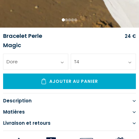
1
2
3
4
5
Bracelet Perle
24 €
Magic
Dore
T4
AJOUTER AU PANIER
Description
Matières
Livraison et retours