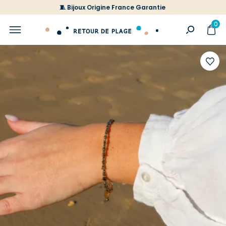
🧵 Bijoux Origine France Garantie
0
Ajoute
à
votre
liste
d'envi