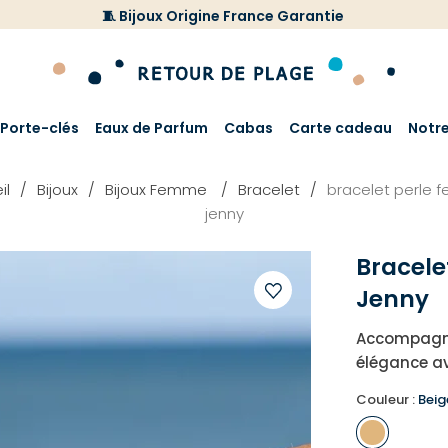
🧵 Bijoux Origine France Garantie
Porte-clés
Eaux de Parfum
Cabas
Carte cadeau
Notr
il
Bijoux
Bijoux Femme
Bracelet
bracelet perle
jenny
Bracele
Jenny
Ajouter
Accompagnez
à
élégance av
votre
liste
Couleur :
Beig
d'envies