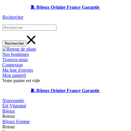
🧵 Bijoux Origine France Garantie
Rechercher
Nos boutiques
Trouvez-nous
Connexion
Ma liste d'envies
Mon panier
0
Votre panier est vide
🧵 Bijoux Origine France Garantie
Nouveautés
Été Vitaminé
Bijoux
Retour
Bijoux Femme
Retour