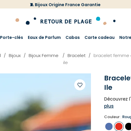
🧵 Bijoux Origine France Garantie
Porte-clés
Eaux de Parfum
Cabas
Carte cadeau
Notr
l
Bijoux
Bijoux Femme
Bracelet
bracelet femme 
ile
Bracel
Ile
Ajouter
Découvrez l'
à
plus
votre
liste
Couleur :
Rou
d'envies