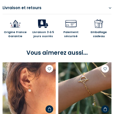
Livraison et retours
Origine France
Livraison 3 à 5
Paiement
Emballage
Garantie
jours ouvrés
sécurisé
cadeau
Vous aimerez aussi...
Ajouter
Ajoute
à
à
votre
votre
liste
liste
d'envies
d'envi