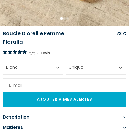
1
2
3
Boucle D'oreille Femme
23 €
Floralia
5
/
5
-
1
avis
Blanc
Unique
Description
Matières