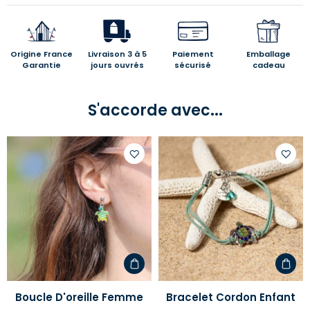
Origine France
Livraison 3 à 5
Paiement
Emballage
Garantie
jours ouvrés
sécurisé
cadeau
S'accorde avec...
Ajouter
Ajoute
à
à
votre
votre
liste
liste
d'envies
d'envi
Boucle D'oreille Femme
Bracelet Cordon Enfant