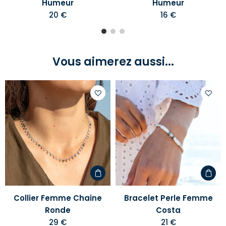
Humeur
Humeur
20 €
16 €
Vous aimerez aussi...
Ajouter
Ajoute
à
à
votre
votre
liste
liste
d'envies
d'envi
Collier Femme Chaine
Bracelet Perle Femme
Ronde
Costa
29 €
21 €