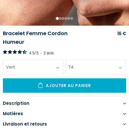
1
2
3
4
5
6
Bracelet Femme Cordon
16 €
Humeur
4.5
/
5
-
2
avis
Vert
T4
AJOUTER AU PANIER
Description
Matières
Livraison et retours