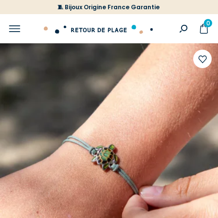
🧵 Bijoux Origine France Garantie
0
Ajoute
à
votre
liste
d'envi