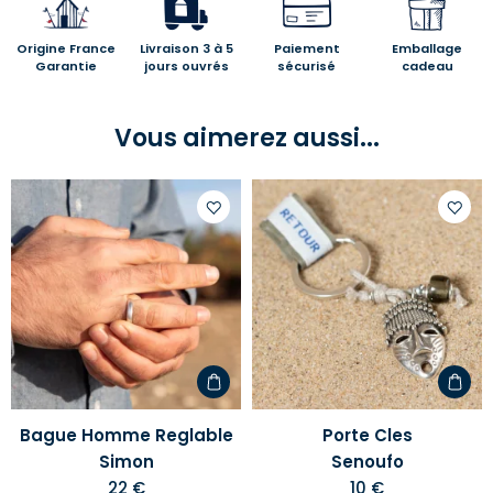
Origine France
Livraison 3 à 5
Paiement
Emballage
Garantie
jours ouvrés
sécurisé
cadeau
Vous aimerez aussi...
Ajouter
Ajoute
à
à
votre
votre
liste
liste
d'envies
d'envi
Bague Homme Reglable
Porte Cles
Simon
Senoufo
22 €
10 €