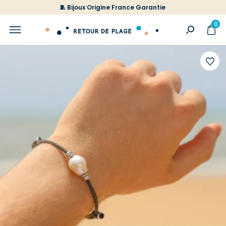
🧵 Bijoux Origine France Garantie
0
Ajoute
à
votre
liste
d'envi