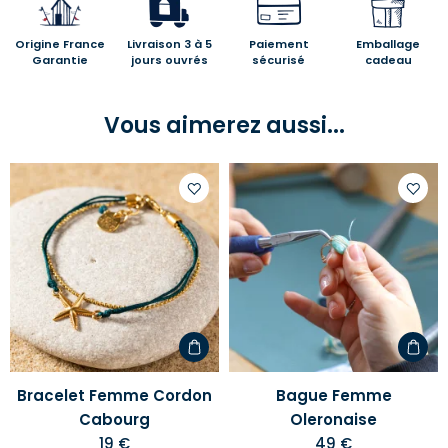
Origine France
Livraison 3 à 5
Paiement
Emballage
Garantie
jours ouvrés
sécurisé
cadeau
Vous aimerez aussi...
Ajouter
Ajoute
à
à
votre
votre
liste
liste
d'envies
d'envi
Bracelet Femme Cordon
Bague Femme
Cabourg
Oleronaise
19 €
49 €