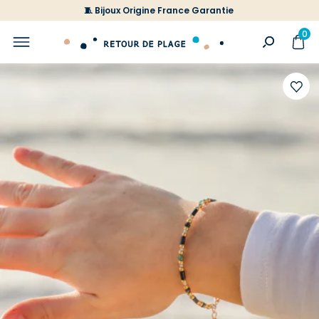
🧵 Bijoux Origine France Garantie
0
Ajoute
à
votre
liste
d'envi