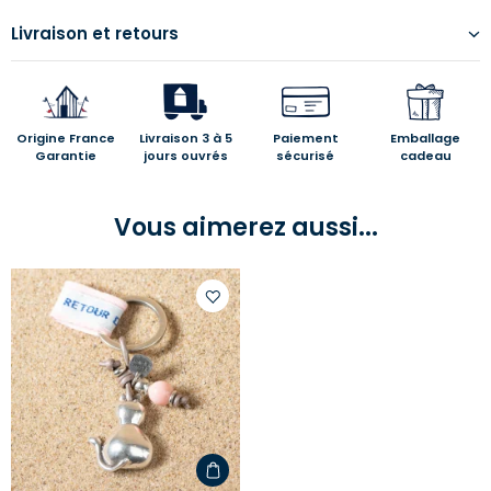
Livraison et retours
Origine France
Livraison 3 à 5
Paiement
Emballage
Garantie
jours ouvrés
sécurisé
cadeau
Vous aimerez aussi...
Ajouter
à
votre
liste
d'envies