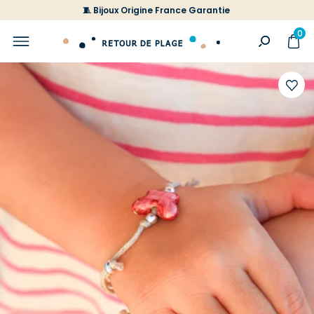
🧵 Bijoux Origine France Garantie
0
Ajoute
à
votre
liste
d'envi