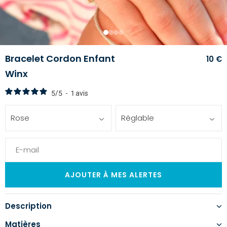
1
2
3
4
Bracelet Cordon Enfant
10 €
Winx
5
/
5
-
1
avis
Rose
Réglable
Description
Matières