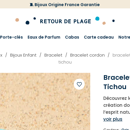
🧵 Bijoux Origine France Garantie
Porte-clés
Eaux de Parfum
Cabas
Carte cadeau
Notr
ux
Bijoux Enfant
Bracelet
Bracelet cordon
bracele
tichou
Bracele
Tichou
Ajouter
Découvrez l
à
création do
votre
l’esprit na
liste
voir plus
d'envies
Couleur :
Gris