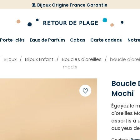
🧵 Bijoux Origine France Garantie
Porte-clés
Eaux de Parfum
Cabas
Carte cadeau
Notr
Bijoux
Bijoux Enfant
Boucles d'oreilles
boucle d'orei
mochi
Boucle D
Mochi
Ajouter
Égayez le m
à
d'oreilles M
votre
assortis à 
liste
aux yeux de
d'envies
Couleur :
Ros