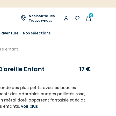
0
Nos boutiques
Trouvez-nous
e aventure
Nos sélections
lle enfant
'oreille Enfant
17 €
onde des plus petits avec les boucles
ochi : des adorables nuages ​​pailletés rose,
un métal doré, apportent fantaisie et éclat
s enfants.
voir plus
e