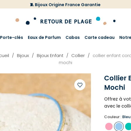
🧵 Bijoux Origine France Garantie
Porte-clés
Eaux de Parfum
Cabas
Carte cadeau
Notr
cueil
Bijoux
Bijoux Enfant
Collier
collier enfant co
mochi
Collier
Mochi
Ajouter
Offrez à vo
à
avec le coll
votre
liste
Couleur :
Bleu 
d'envies