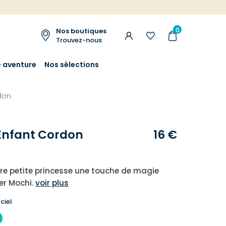
0
Nos boutiques
Trouvez-nous
e aventure
Nos sélections
rdon
 Enfant Cordon
16 €
tre petite princesse une touche de magie
ier Mochi.
voir plus
ciel