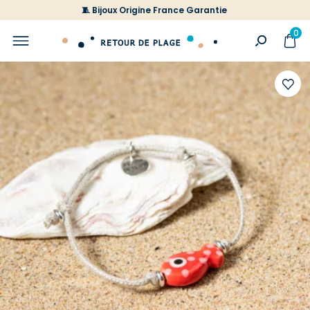
🧵 Bijoux Origine France Garantie
0
Ajoute
à
votre
liste
d'envi