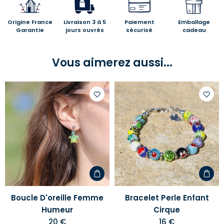
Origine France
Livraison 3 à 5
Paiement
Emballage
Garantie
jours ouvrés
sécurisé
cadeau
Vous aimerez aussi...
Ajouter
Ajoute
à
à
votre
votre
liste
liste
d'envies
d'envi
Boucle D'oreille Femme
Bracelet Perle Enfant
Humeur
Cirque
20 €
16 €