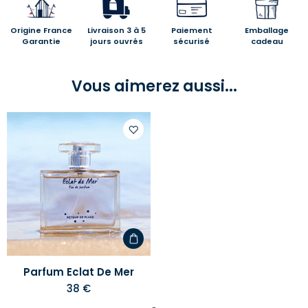
Origine France
Livraison 3 à 5
Paiement
Emballage
Garantie
jours ouvrés
sécurisé
cadeau
Vous aimerez aussi...
Ajouter
à
votre
liste
d'envies
Parfum Eclat De Mer
38 €