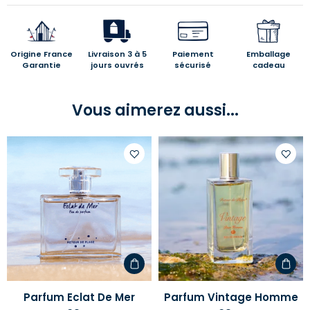
Origine France
Livraison 3 à 5
Paiement
Emballage
Garantie
jours ouvrés
sécurisé
cadeau
Vous aimerez aussi...
Ajouter
Ajoute
à
à
votre
votre
liste
liste
d'envies
d'envi
Parfum Eclat De Mer
Parfum Vintage Homme