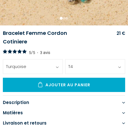
1
2
3
Bracelet Femme Cordon
21 €
Cotiniere
5
/
5
-
3
avis
Turquoise
T4
AJOUTER AU PANIER
Description
Matières
Livraison et retours