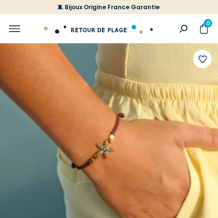
🧵 Bijoux Origine France Garantie
0
Ajoute
à
votre
liste
d'envi