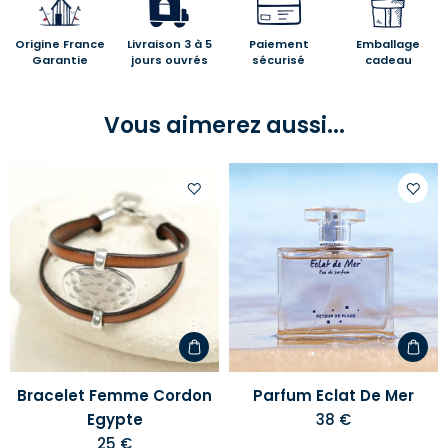
Origine France
Livraison 3 à 5
Paiement
Emballage
Garantie
jours ouvrés
sécurisé
cadeau
Vous aimerez aussi...
Ajouter
Ajoute
à
à
votre
votre
liste
liste
d'envies
d'envi
Bracelet Femme Cordon
Parfum Eclat De Mer
Egypte
38 €
25 €