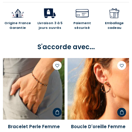
Origine France
Livraison 3 à 5
Paiement
Emballage
Garantie
jours ouvrés
sécurisé
cadeau
S'accorde avec...
Ajouter
Ajoute
à
à
votre
votre
liste
liste
d'envies
d'envi
Bracelet Perle Femme
Boucle D'oreille Femme