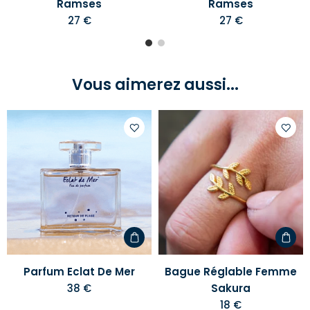
Ramses
Ramses
27 €
27 €
Vous aimerez aussi...
Ajouter
Ajoute
à
à
votre
votre
liste
liste
d'envies
d'envi
Parfum Eclat De Mer
Bague Réglable Femme
38 €
Sakura
18 €