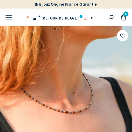
🧵 Bijoux Origine France Garantie
0
Ajoute
à
votre
liste
d'envi