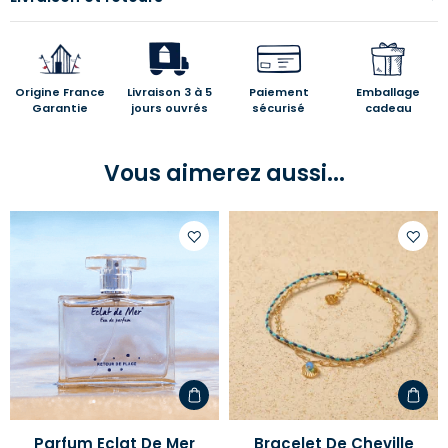
Origine France
Livraison 3 à 5
Paiement
Emballage
Garantie
jours ouvrés
sécurisé
cadeau
Vous aimerez aussi...
Ajouter
Ajoute
à
à
votre
votre
liste
liste
d'envies
d'envi
Parfum Eclat De Mer
Bracelet De Cheville