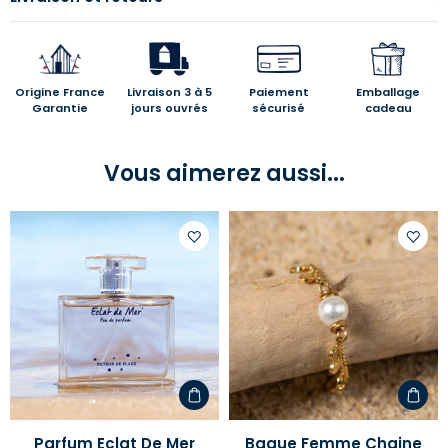
Origine France
Livraison 3 à 5
Paiement
Emballage
Garantie
jours ouvrés
sécurisé
cadeau
Vous aimerez aussi...
Ajouter
Ajoute
à
à
votre
votre
liste
liste
d'envies
d'envi
Parfum Eclat De Mer
Bague Femme Chaine