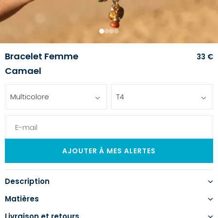
1
2
3
4
Bracelet Femme
33 €
Camael
Multicolore
T4
Description
Matières
Livraison et retours