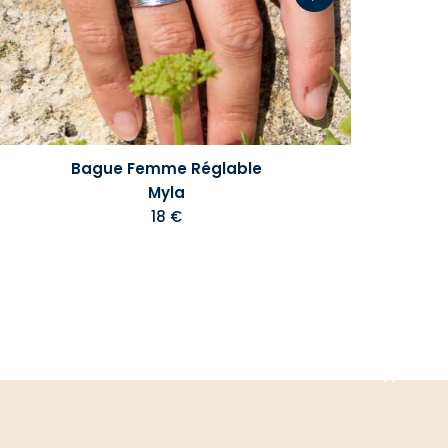
Bague Femme Réglable
Myla
18 €
Aller
en