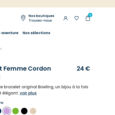
0
Nos boutiques
Trouvez-nous
e aventure
Nos sélections
n
et Femme Cordon
24 €
g
e bracelet original Bowling, un bijou à la fois
t élégant.
voir plus
me