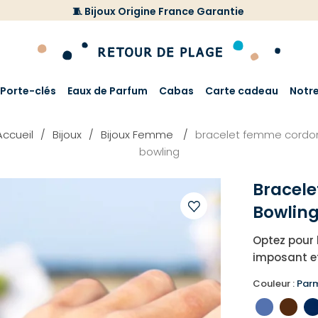
🧵 Bijoux Origine France Garantie
Porte-clés
Eaux de Parfum
Cabas
Carte cadeau
Notr
Accueil
Bijoux
Bijoux Femme
bracelet femme cordo
bowling
Bracel
Bowlin
Ajouter
Optez pour l
à
imposant e
votre
liste
Couleur :
Par
d'envies