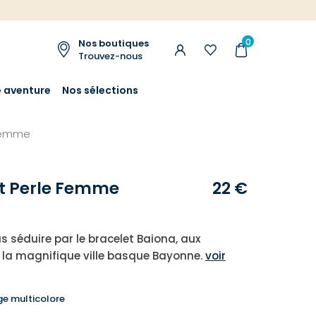
0
Nos boutiques
Trouvez-nous
e aventure
Nos sélections
 femme
t Perle Femme
22 €
s séduire par le bracelet Baiona, aux
 la magnifique ville basque Bayonne.
voir
e multicolore