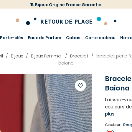
🧵 Bijoux Origine France Garantie
Porte-clés
Eaux de Parfum
Cabas
Carte cadeau
Notr
il
Bijoux
Bijoux Femme
Bracelet
bracelet perle
baiona
Bracele
Baiona
Ajouter
Laissez-vou
à
couleurs de
votre
plus
liste
d'envies
Couleur :
Roug