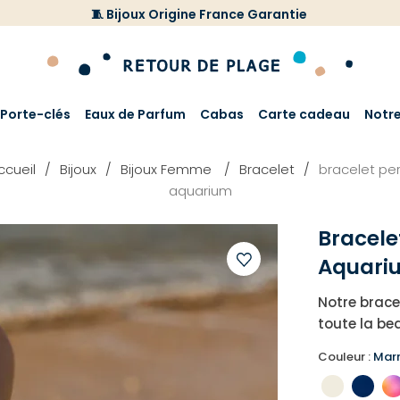
🧵 Bijoux Origine France Garantie
Porte-clés
Eaux de Parfum
Cabas
Carte cadeau
Notr
ccueil
Bijoux
Bijoux Femme
Bracelet
bracelet per
aquarium
Bracele
Aquari
Ajouter
Notre brace
à
toute la be
votre
liste
Couleur :
Marr
d'envies