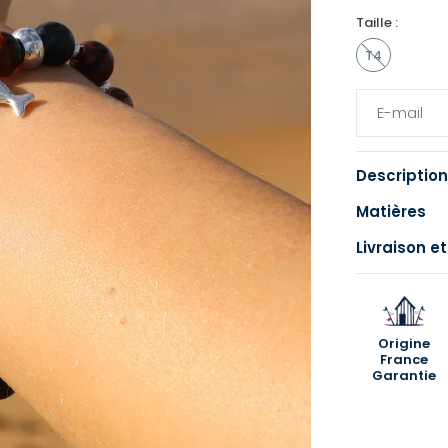
Taille :
T4
Description
Matières
Livraison et
Origine
France
Garantie