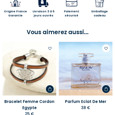
Origine France
Livraison 3 à 5
Paiement
Emballage
Garantie
jours ouvrés
sécurisé
cadeau
Vous aimerez aussi...
Ajouter
Ajoute
à
à
votre
votre
liste
liste
d'envies
d'envi
Bracelet Femme Cordon
Parfum Eclat De Mer
Egypte
38 €
25 €