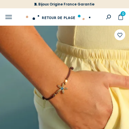
🧵 Bijoux Origine France Garantie
0
Ajoute
à
votre
liste
d'envi