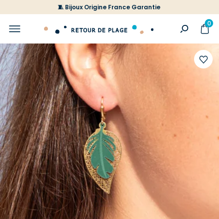
🧵 Bijoux Origine France Garantie
0
Ajoute
à
votre
liste
d'envi