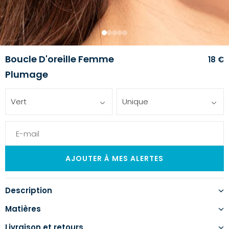
1
2
3
4
5
Boucle D'oreille Femme
18 €
Plumage
Vert
Unique
Description
Matières
Livraison et retours