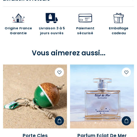
Origine France
Livraison 3 à 5
Paiement
Emballage
Garantie
jours ouvrés
sécurisé
cadeau
Vous aimerez aussi...
Ajouter
Ajoute
à
à
votre
votre
liste
liste
d'envies
d'envi
Porte Cles
Parfum Eclat De Mer