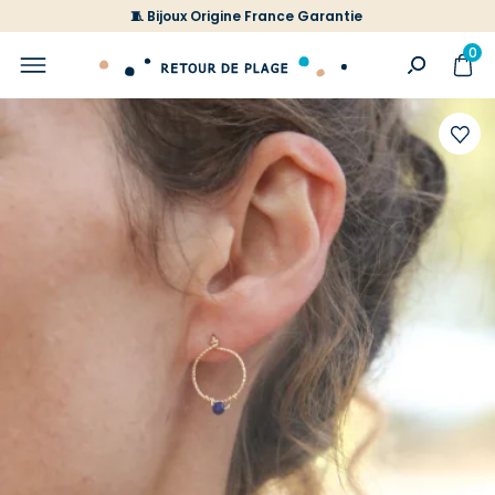
🧵 Bijoux Origine France Garantie
0
Ajoute
à
votre
liste
d'envi