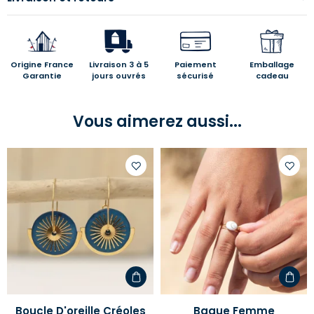
Origine France
Livraison 3 à 5
Paiement
Emballage
Garantie
jours ouvrés
sécurisé
cadeau
Vous aimerez aussi...
Ajouter
Ajoute
à
à
votre
votre
liste
liste
d'envies
d'envi
Boucle D'oreille Créoles
Bague Femme