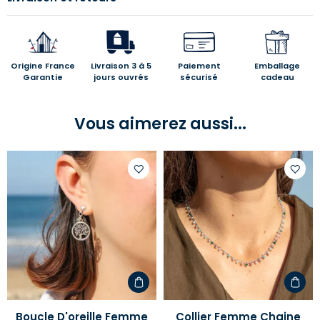
Origine France
Livraison 3 à 5
Paiement
Emballage
Garantie
jours ouvrés
sécurisé
cadeau
Vous aimerez aussi...
Ajouter
Ajoute
à
à
votre
votre
liste
liste
d'envies
d'envi
Boucle D'oreille Femme
Collier Femme Chaine