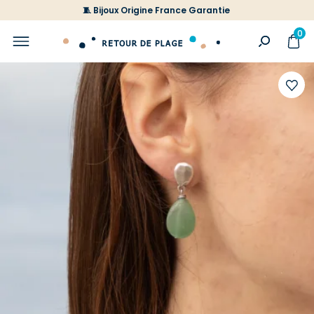
🧵 Bijoux Origine France Garantie
0
Ajoute
à
votre
liste
d'envi