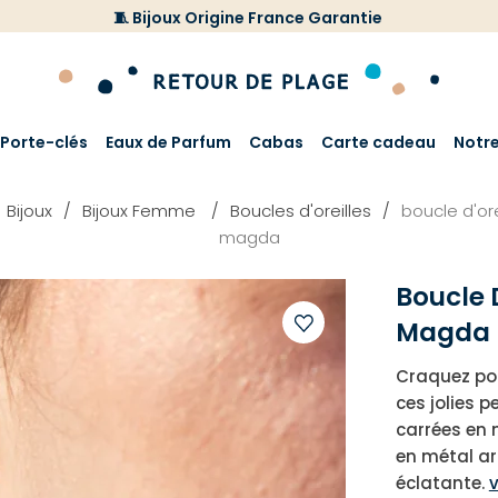
🧵 Bijoux Origine France Garantie
Porte-clés
Eaux de Parfum
Cabas
Carte cadeau
Notr
Bijoux
Bijoux Femme
Boucles d'oreilles
boucle d'ore
magda
Boucle D
Magda
Ajouter
Craquez pou
à
ces jolies 
votre
carrées en
liste
en métal arg
d'envies
éclatante.
v