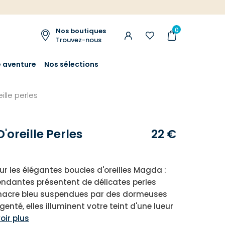
0
Nos boutiques
Trouvez-nous
e aventure
Nos sélections
ille perles
'oreille Perles
22 €
r les élégantes boucles d'oreilles Magda :
pendantes présentent de délicates perles
 nacre bleu suspendues par des dormeuses
enté, elles illuminent votre teint d'une lueur
oir plus