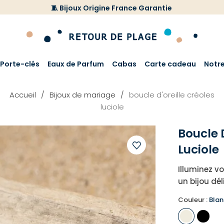
🧵 Bijoux Origine France Garantie
Porte-clés
Eaux de Parfum
Cabas
Carte cadeau
Notr
Accueil
Bijoux de mariage
boucle d'oreille créoles
luciole
Boucle D
Luciole
Ajouter
Illuminez vo
à
un bijou dél
votre
liste
Couleur :
Blan
d'envies