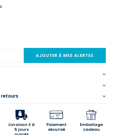
c
 retours
Livraison 3 à
Paiement
Emballage
5 jours
sécurisé
cadeau
ouvrés