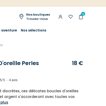
0
Nos boutiques
Trouvez-nous
e aventure
Nos sélections
es
'oreille Perles
18 €
5
/
5
-
4
avis
 discrètes, ces délicates boucles d'oreilles
 et argent s'accorderont avec toutes vos
 plus