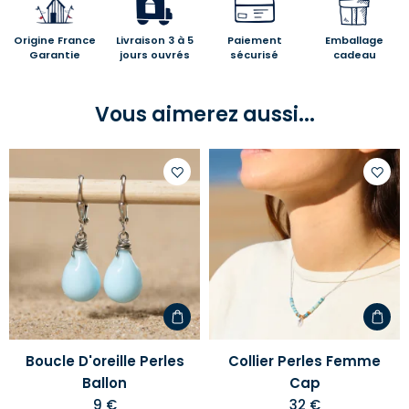
Origine France
Livraison 3 à 5
Paiement
Emballage
Garantie
jours ouvrés
sécurisé
cadeau
Vous aimerez aussi...
Ajouter
Ajoute
à
à
votre
votre
liste
liste
d'envies
d'envi
Boucle D'oreille Perles
Collier Perles Femme
Ballon
Cap
9 €
32 €