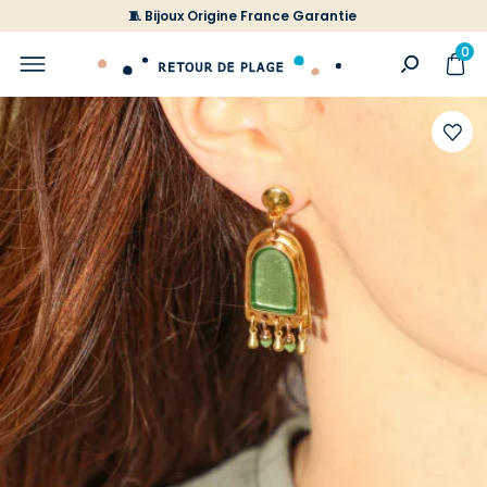
🧵 Bijoux Origine France Garantie
0
Ajoute
à
votre
liste
d'envi