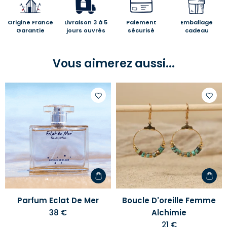
Origine France
Livraison 3 à 5
Paiement
Emballage
Garantie
jours ouvrés
sécurisé
cadeau
Vous aimerez aussi...
Ajouter
Ajoute
à
à
votre
votre
liste
liste
d'envies
d'envi
Parfum Eclat De Mer
Boucle D'oreille Femme
38 €
Alchimie
21 €