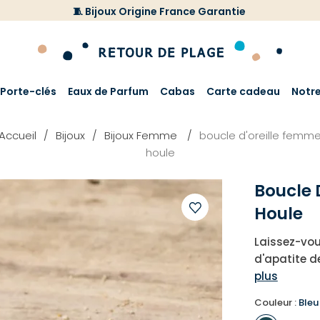
🧵 Bijoux Origine France Garantie
Porte-clés
Eaux de Parfum
Cabas
Carte cadeau
Notr
Accueil
Bijoux
Bijoux Femme
boucle d'oreille femm
houle
Boucle 
Houle
Ajouter
Laissez-vou
à
d'apatite de
votre
plus
liste
d'envies
Couleur :
Bleu